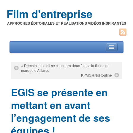
Film d'entreprise
APPROCHES ÉDITORIALES ET RÉALISATIONS VIDÉOS INSPIRANTES
« Demain le soleil se couchera deux fois », la fiction de
marque d’Allianz.
Films d’entreprise
KPMG #NoRoutine
A propos de l’auteur
EGIS se présente en
Festivals du film corporate
mettant en avant
l’engagement de ses
équipes !