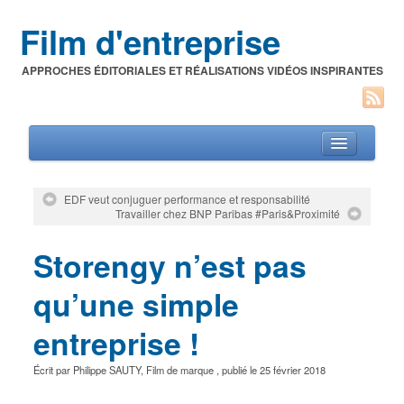
Film d'entreprise
APPROCHES ÉDITORIALES ET RÉALISATIONS VIDÉOS INSPIRANTES
EDF veut conjuguer performance et responsabilité
Travailler chez BNP Paribas #Paris&Proximité
Films d’entreprise
Storengy n’est pas
A propos de l’auteur
Festivals du film corporate
qu’une simple
entreprise !
Écrit par
Philippe SAUTY
,
Film de marque
, publié le
25 février 2018