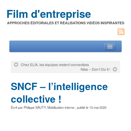
Film d'entreprise
APPROCHES ÉDITORIALES ET RÉALISATIONS VIDÉOS INSPIRANTES
Chez ELIA, les équipes restent connectées
Nike – Don’t Do It !
Films d’entreprise
SNCF – l’intelligence
A propos de l’auteur
Festivals du film corporate
collective !
Écrit par
Philippe SAUTY
,
Mobilisation interne
, publié le
13 mai 2020