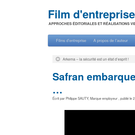
Film d'entreprise
APPROCHES ÉDITORIALES ET RÉALISATIONS VI
Films d’entreprise
A propos de l’auteur
Arkema – la sécurité est un état d’esprit !
Safran embarque 
…
Écrit par
Philippe SAUTY
,
Marque employeur
, publié le
2