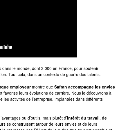
 dans le monde, dont 3 000 en France, pour soutenir
on. Tout cela, dans un contexte de guerre des talents.
rque employeur
montre que
Safran accompagne les envies
t favorise leurs évolutions de carrière. Nous le découvrons à
 les activités de l’entreprise, implantées dans différents
d’avantages ou d’outils, mais plutôt d’
intérêt du travail, de
urs se construisent autour de leurs envies et de leurs
Et la promesse des RH est de leur dire que tout est possible et