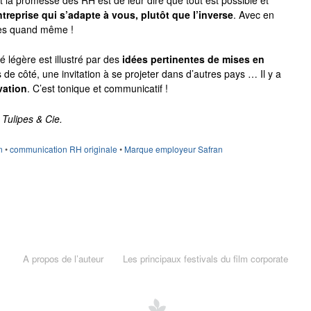
ntreprise qui s’adapte à vous, plutôt que l’inverse
. Avec en
ues quand même !
é légère est illustré par des
idées pertinentes de mises en
s de côté, une invitation à se projeter dans d’autres pays … Il y a
vation
. C’est tonique et communicatif !
 Tulipes & Cie.
n
•
communication RH originale
•
Marque employeur Safran
A propos de l’auteur
Les principaux festivals du film corporate