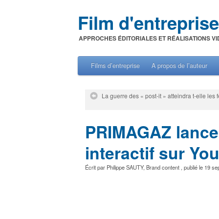
Film d'entreprise
APPROCHES ÉDITORIALES ET RÉALISATIONS VI
Films d’entreprise
A propos de l’auteur
La guerre des « post-it » atteindra t-elle les
PRIMAGAZ lance u
interactif sur Yo
Écrit par
Philippe SAUTY
,
Brand content
, publié le
19 se