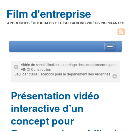
Film d'entreprise
APPROCHES ÉDITORIALES ET RÉALISATIONS VIDÉOS INSPIRANTES
Vidéo de sensibilisation au partage des connaissances pour
VINCI Construction
Jeu identitaire Facebook pour le département des Ardennes
Films d’entreprise
!
A propos de l’auteur
Présentation vidéo
Festivals du film corporate
interactive d’un
concept pour