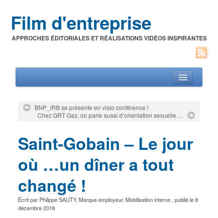
Film d'entreprise
APPROCHES ÉDITORIALES ET RÉALISATIONS VIDÉOS INSPIRANTES
BNP_IRB se présente en visio conférence !
Chez GRT Gaz, on parle aussi d’orientation sexuelle …
Films d’entreprise
Saint-Gobain – Le jour
A propos de l’auteur
Festivals du film corporate
où …un dîner a tout
changé !
Écrit par
Philippe SAUTY
,
Marque employeur
,
Mobilisation interne
, publié le
8
décembre 2018