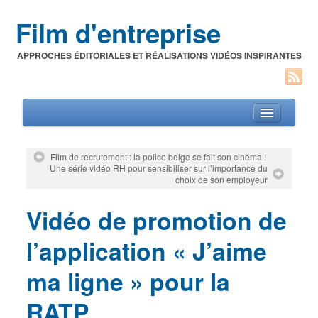
Film d'entreprise
APPROCHES ÉDITORIALES ET RÉALISATIONS VIDÉOS INSPIRANTES
Film de recrutement : la police belge se fait son cinéma !
Une série vidéo RH pour sensibiliser sur l’importance du
Films d’entreprise
choix de son employeur
A propos de l’auteur
Vidéo de promotion de
Festivals du film corporate
l’application « J’aime
ma ligne » pour la
RATP