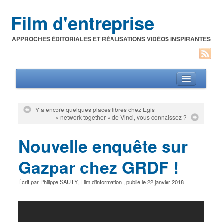
Film d'entreprise
APPROCHES ÉDITORIALES ET RÉALISATIONS VIDÉOS INSPIRANTES
Y’a encore quelques places libres chez Egis
« network together » de Vinci, vous connaissez ?
Films d’entreprise
Nouvelle enquête sur
A propos de l’auteur
Festivals du film corporate
Gazpar chez GRDF !
Écrit par
Philippe SAUTY
,
Film d'information
, publié le
22 janvier 2018