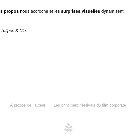
es propos
nous accroche et les
surprises visuelles
dynamisent
Tulipes & Cie.
A propos de l’auteur
Les principaux festivals du film corporate