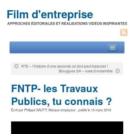
Film d'entreprise
APPROCHES ÉDITORIALES ET RÉALISATIONS VIDÉOS INSPIRANTES
RTE – l’histoire d’une seconde où tout peut basculer !
Bouygues SA – vues d’ensemble
Films d’entreprise
FNTP- les Travaux
A propos de l’auteur
Festivals du film corporate
Publics, tu connais ?
Écrit par
Philippe SAUTY
,
Marque employeur
, publié le
13 mars 2019