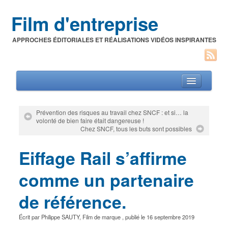
Film d'entreprise
APPROCHES ÉDITORIALES ET RÉALISATIONS VIDÉOS INSPIRANTES
Prévention des risques au travail chez SNCF : et si… la
volonté de bien faire était dangereuse !
Films d’entreprise
Chez SNCF, tous les buts sont possibles
A propos de l’auteur
Eiffage Rail s’affirme
Festivals du film corporate
comme un partenaire
de référence.
Écrit par
Philippe SAUTY
,
Film de marque
, publié le
16 septembre 2019