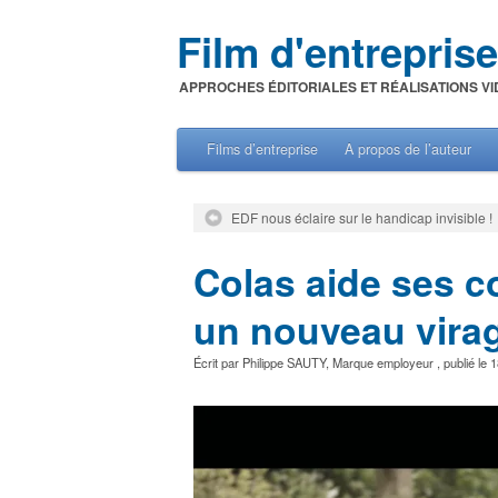
Film d'entreprise
APPROCHES ÉDITORIALES ET RÉALISATIONS VI
Films d’entreprise
A propos de l’auteur
EDF nous éclaire sur le handicap invisible !
Colas aide ses c
un nouveau virag
Écrit par
Philippe SAUTY
,
Marque employeur
, publié le
1