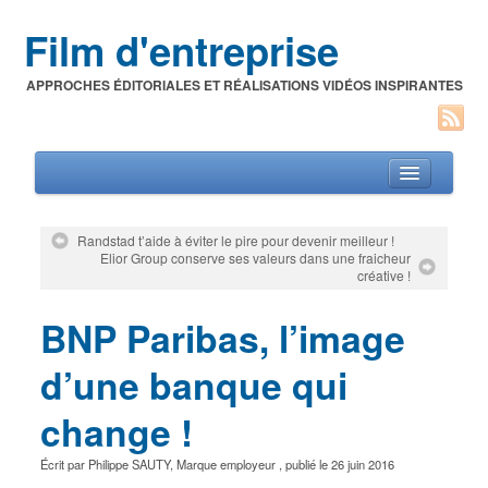
Film d'entreprise
APPROCHES ÉDITORIALES ET RÉALISATIONS VIDÉOS INSPIRANTES
Randstad t’aide à éviter le pire pour devenir meilleur !
Elior Group conserve ses valeurs dans une fraicheur
Films d’entreprise
créative !
A propos de l’auteur
BNP Paribas, l’image
Festivals du film corporate
d’une banque qui
change !
Écrit par
Philippe SAUTY
,
Marque employeur
, publié le
26 juin 2016