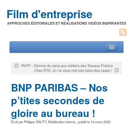
Film d'entreprise
APPROCHES ÉDITORIALES ET RÉALISATIONS VIDÉOS INSPIRANTES
FNTP – Donner du sens aux métiers des Travaux Publics
Chez RTE, on ne vous met pas dans des cases !
Films d’entreprise
BNP PARIBAS – Nos
A propos de l’auteur
Festivals du film corporate
p’tites secondes de
gloire au bureau !
Écrit par
Philippe SAUTY
,
Mobilisation interne
, publié le
14 mars 2022