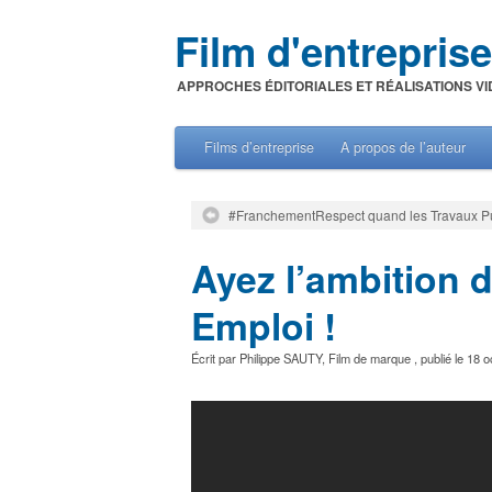
Film d'entreprise
APPROCHES ÉDITORIALES ET RÉALISATIONS VI
Films d’entreprise
A propos de l’auteur
#FranchementRespect quand les Travaux Pub
Ayez l’ambition 
Emploi !
Écrit par
Philippe SAUTY
,
Film de marque
, publié le
18 o