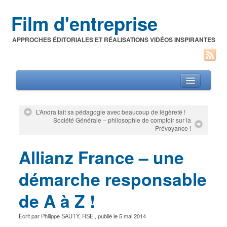
Film d'entreprise
APPROCHES ÉDITORIALES ET RÉALISATIONS VIDÉOS INSPIRANTES
L’Andra fait sa pédagogie avec beaucoup de légèreté !
Société Générale – philosophie de comptoir sur la
Films d’entreprise
Prévoyance !
A propos de l’auteur
Allianz France – une
Festivals du film corporate
démarche responsable
de A à Z !
Écrit par
Philippe SAUTY
,
RSE
, publié le
5 mai 2014